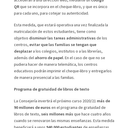
accederán a una dirección web, mediante un
código
QR
que se incorpora en el cheque-libro, y que es único
para cada uno, para cotejar su autenticidad.
Esta medida, que estará operativa una vez finalizada la
matriculación de estos estudiantes, tiene como
objetivo
disminuir las tareas administrativas
de los
centros,
evitar que las familias se tengan que
desplazar
a los colegios, institutos o a las librerías,
además del
ahorro de papel
. En el caso de que no se
pudiera hacer de manera telemática, los centros
educativos podrán imprimir el cheque-libro y entregarlos
de manera presencial a las familias.
Programa de gratuidad de libros de texto
La Consejería invertirá el próximo curso 2020/21
más de
90 millones de euros
en el programa de gratuidad de
libros de texto,
seis millones más
que hace cuatro años
cuando se renovaron las mismas enseñanzas. Esta medida
beneficiará a unos
940.000 estudiantes
de enseñanzas