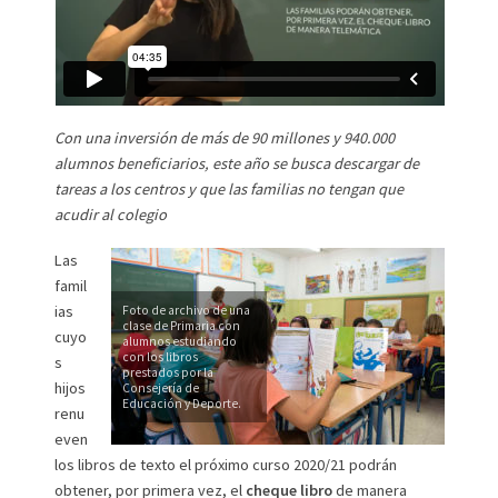
Con una inversión de más de 90 millones y 940.000
alumnos beneficiarios, este año se busca descargar de
tareas a los centros y que las familias no tengan que
acudir al colegio
Las
famil
ias
Foto de archivo de una
clase de Primaria con
cuyo
alumnos estudiando
con los libros
s
prestados por la
hijos
Consejería de
Educación y Deporte.
renu
even
los libros de texto el próximo curso 2020/21 podrán
obtener, por primera vez, el
cheque libro
de manera