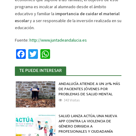
programa es inculcar al alumnado desde el ámbito
educativo y familiar la
importancia de cuidar el material
escolar
y a ser responsable de la inversión realizada en su
educación.
Fuente:
http://www.juntadeandalucia.es
Fa
T
W
ce
wi
h
TE PUEDE INTERESAR
b
tt
at
o
er
sA
ANDALUCÍA ATIENDE A UN 21% MÁS
DE PACIENTES JÓVENES POR
o
p
PROBLEMAS DE SALUD MENTAL
k
p
343 Visitas
SALUD LANZA ACTÚA, UNA NUEVA
APP CONTRA LA VIOLENCIA DE
GÉNERO DIRIGIDA A
PROFESIONALES Y CIUDADANÍA