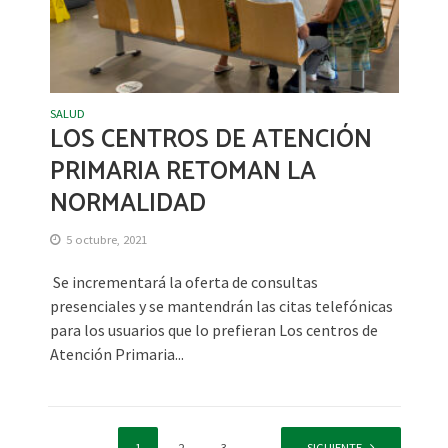
SALUD
LOS CENTROS DE ATENCIÓN
PRIMARIA RETOMAN LA
NORMALIDAD
5 octubre, 2021
Se incrementará la oferta de consultas
presenciales y se mantendrán las citas telefónicas
para los usuarios que lo prefieran Los centros de
Atención Primaria...
1
2
3
…
5
SIGUIENTE