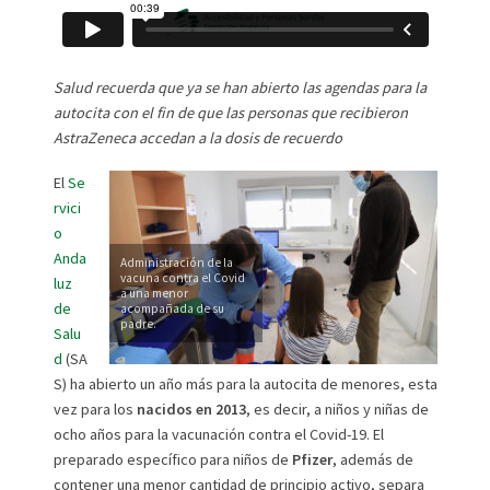
Salud recuerda que ya se han abierto las agendas para la
autocita con el fin de que las personas que recibieron
AstraZeneca accedan a la dosis de recuerdo
El
Se
rvici
o
Anda
Administración de la
vacuna contra el Covid
luz
a una menor
de
acompañada de su
padre.
Salu
d
(SA
S) ha abierto un año más para la autocita de menores, esta
vez para los
nacidos en 2013
, es decir, a niños y niñas de
ocho años para la vacunación contra el Covid-19. El
preparado específico para niños de
Pfizer
, además de
contener una menor cantidad de principio activo, separa