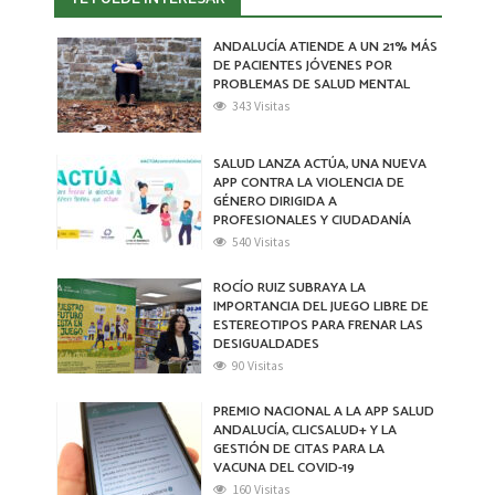
b
tt
at
o
er
sA
ANDALUCÍA ATIENDE A UN 21% MÁS
DE PACIENTES JÓVENES POR
o
p
PROBLEMAS DE SALUD MENTAL
k
p
343 Visitas
SALUD LANZA ACTÚA, UNA NUEVA
APP CONTRA LA VIOLENCIA DE
GÉNERO DIRIGIDA A
PROFESIONALES Y CIUDADANÍA
540 Visitas
ROCÍO RUIZ SUBRAYA LA
IMPORTANCIA DEL JUEGO LIBRE DE
ESTEREOTIPOS PARA FRENAR LAS
DESIGUALDADES
90 Visitas
PREMIO NACIONAL A LA APP SALUD
ANDALUCÍA, CLICSALUD+ Y LA
GESTIÓN DE CITAS PARA LA
VACUNA DEL COVID-19
160 Visitas