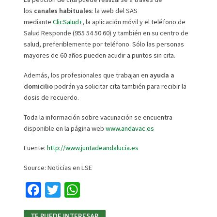
los
canales habituales
: la web del SAS
mediante
ClicSalud+
, la aplicación móvil y el teléfono de
Salud Responde (955 54 50 60) y también en su centro de
salud, preferiblemente por teléfono. Sólo las personas
mayores de 60 años pueden acudir a puntos sin cita.
Además, los profesionales que trabajan en
ayuda a
domicilio
podrán ya solicitar cita también para recibir la
dosis de recuerdo.
Toda la información sobre vacunación se encuentra
disponible en la página web
www.andavac.es
Fuente:
http://www.juntadeandalucia.es
Source: Noticias en LSE
Fa
T
W
ce
wi
h
TE PUEDE INTERESAR