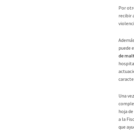
Por otr
recibir
violenc
Además 
puede e
de mal
hospita
actuaci
caracter
Una vez
complet
hoja de
a la Fi
que ayu