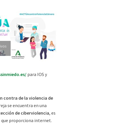
tivos
ón.
sinmiedo.es/
para IOS y
n contra de la violencia de
reja se encuentra en una
tección de ciberviolencia
, es
s que proporciona internet.