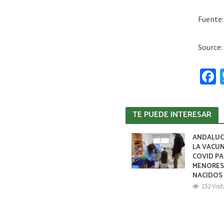
Fuente
Source:
F
c
TE PUEDE INTERESAR
ANDALUC
LA VACU
COVID PA
MENORE
NACIDOS 
152 Visi