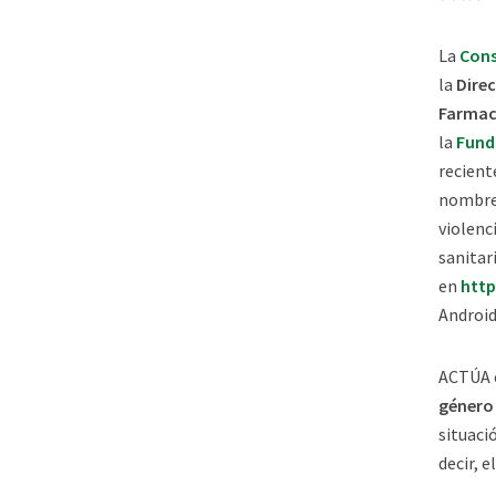
La
Cons
la
Dire
Farmac
la
Fund
recient
nombre
violenc
sanitar
en
http
Android
ACTÚA e
género
situaci
decir, 