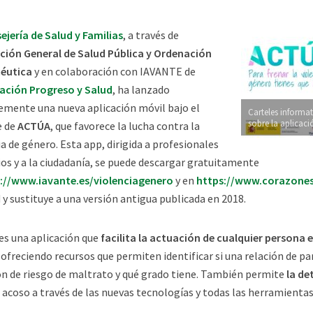
ejería de Salud y Familias
, a través de
cción General de Salud Pública y Ordenación
éutica
y en colaboración con IAVANTE de
ación Progreso y Salud
, ha lanzado
emente una nueva aplicación móvil bajo el
Carteles informa
sobre la aplicaci
 de
ACTÚA
, que favorece la lucha contra la
ia de género. Esta app, dirigida a profesionales
ios y a la ciudadanía, se puede descargar gratuitamente
://www.iavante.es/violenciagenero
y en
https://www.corazones
 y sustituye a una versión antigua publicada en 2018.
s una aplicación que
facilita la actuación de cualquier persona e
ofreciendo recursos que permiten identificar si una relación de pa
ón de riesgo de maltrato y qué grado tiene. También permite
la de
el acoso a través de las nuevas tecnologías y todas las herramienta