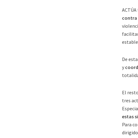
ACTÚA f
contra 
violenc
facilit
estable
De esta
y
coord
totalid
El rest
tres ac
Especia
estas s
Para co
dirigid