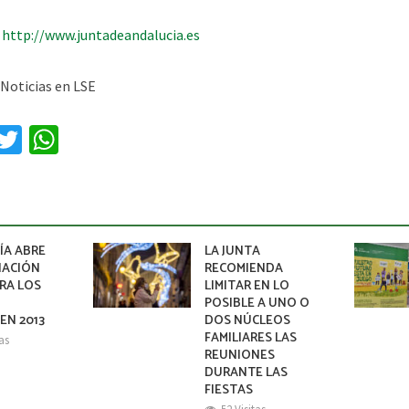
:
http://www.juntadeandalucia.es
 Noticias en LSE
a
T
W
e
wi
h
b
tt
at
o
er
sA
o
p
ÍA ABRE
LA JUNTA
NACIÓN
RECOMIENDA
k
p
RA LOS
LIMITAR EN LO
S
POSIBLE A UNO O
EN 2013
DOS NÚCLEOS
FAMILIARES LAS
tas
REUNIONES
DURANTE LAS
FIESTAS