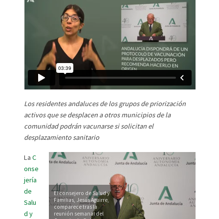
Los residentes andaluces de los grupos de priorización
activos que se desplacen a otros municipios de la
comunidad podrán vacunarse si solicitan el
desplazamiento sanitario
La
C
onse
jería
de
El consejero de Salud y
Familias, Jesús Aguirre,
Salu
comparece tras la
d y
reunión semanal del