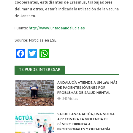
cooperantes, estudiantes de Erasmus, trabajadores
del mar u otros,
estaría indicada la utilización de la vacuna
de Janssen.
Fuente:
http://www.juntadeandalucia.es
Source: Noticias en LSE
Fa
T
W
ce
wi
h
TE PUEDE INTERESAR
b
tt
at
o
er
sA
ANDALUCÍA ATIENDE A UN 21% MÁS
DE PACIENTES JÓVENES POR
o
p
PROBLEMAS DE SALUD MENTAL
k
p
343 Visitas
SALUD LANZA ACTÚA, UNA NUEVA
APP CONTRA LA VIOLENCIA DE
GÉNERO DIRIGIDA A
PROFESIONALES Y CIUDADANÍA