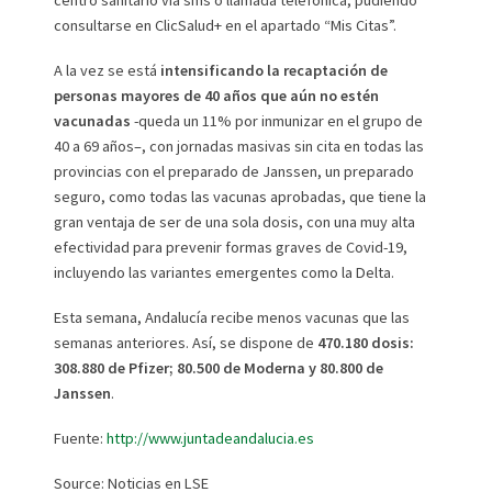
centro sanitario vía sms o llamada telefónica, pudiendo
consultarse en ClicSalud+ en el apartado “Mis Citas”.
A la vez se está
intensificando la recaptación de
personas mayores de 40 años que aún no estén
vacunadas
-queda un 11% por inmunizar en el grupo de
40 a 69 años–, con jornadas masivas sin cita en todas las
provincias con el preparado de Janssen, un preparado
seguro, como todas las vacunas aprobadas, que tiene la
gran ventaja de ser de una sola dosis, con una muy alta
efectividad para prevenir formas graves de Covid-19,
incluyendo las variantes emergentes como la Delta.
Esta semana, Andalucía recibe menos vacunas que las
semanas anteriores. Así, se dispone de
470.180 dosis:
308.880 de Pfizer; 80.500 de Moderna y 80.800 de
Janssen
.
Fuente:
http://www.juntadeandalucia.es
Source: Noticias en LSE