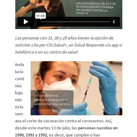
Las personas con 31, 30 y 29 años tienen la opción de
solicitar cita por ClicSalud+, en Salud Responde vía app o
telefónica o en su centro de salud
Anda
lucía
conti
núa
baja
Una profesional
ndo
sanitaria se dispone a
administrar una vacuna.
esta
sem
ana el corte de vacunación contra el coronavirus. Así,
desde este martes 13 de julio, las
personas nacidas en
1990, 1991 y 1992
, es decir, que cumplen o han