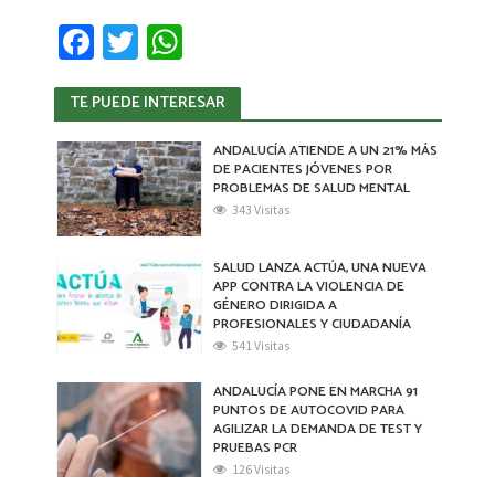
Fa
T
W
ce
wi
h
TE PUEDE INTERESAR
b
tt
at
o
er
sA
ANDALUCÍA ATIENDE A UN 21% MÁS
DE PACIENTES JÓVENES POR
o
p
PROBLEMAS DE SALUD MENTAL
k
p
343 Visitas
SALUD LANZA ACTÚA, UNA NUEVA
APP CONTRA LA VIOLENCIA DE
GÉNERO DIRIGIDA A
PROFESIONALES Y CIUDADANÍA
541 Visitas
ANDALUCÍA PONE EN MARCHA 91
PUNTOS DE AUTOCOVID PARA
AGILIZAR LA DEMANDA DE TEST Y
PRUEBAS PCR
126 Visitas