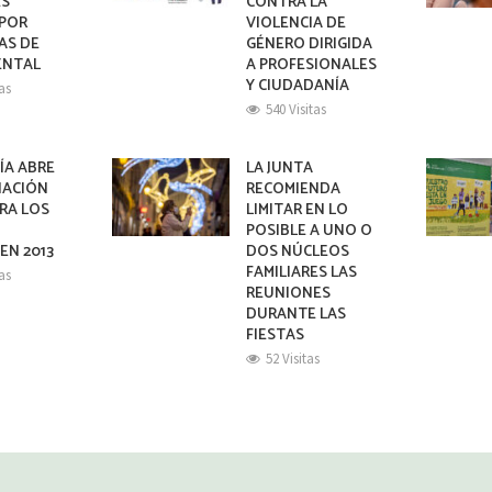
ES
CONTRA LA
 POR
VIOLENCIA DE
AS DE
GÉNERO DIRIGIDA
ENTAL
A PROFESIONALES
Y CIUDADANÍA
tas
540 Visitas
ÍA ABRE
LA JUNTA
NACIÓN
RECOMIENDA
RA LOS
LIMITAR EN LO
S
POSIBLE A UNO O
EN 2013
DOS NÚCLEOS
FAMILIARES LAS
tas
REUNIONES
DURANTE LAS
FIESTAS
52 Visitas