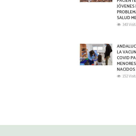
PACIENT
JÓVENES
PROBLEM
SALUD M
343 Visi
ANDALUC
LA VACU
COVID PA
MENORE
NACIDOS 
152 Visi