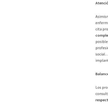
Atenci
Asimis
enferme
cita p
comple
posible
profesi
social…
implant
Balance
Los pro
consult
respect