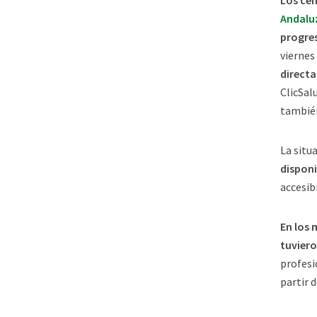
Andalu
progre
viernes
direct
ClicSal
también
La situ
disponi
accesib
En los 
tuviero
profesi
partir 