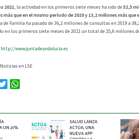
ño 2021
, la actividad en los primeros siete meses ha sido de
52,5 mi
s más que en el mismo período de 2020 y 13,2 millones más que 
a de Familia ha pasado de 36,2 millones de consultas en 2019 a 38
do en los primeros siete meses de 2021 un total de 25,6 millones d
:
http://www.juntadeandalucia.es
 Noticias en LSE
a
T
W
e
wi
h
b
tt
at
o
er
sA
o
p
ÍA
SALUD LANZA
A UN 21%
ACTÚA, UNA
k
p
NUEVA APP