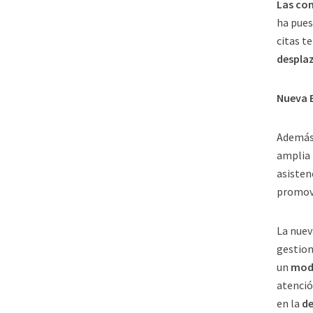
Las con
ha pues
citas t
desplaz
Nueva E
Ademá
amplia 
asisten
promove
La nuev
gestion
un
mode
atenci
en la
de