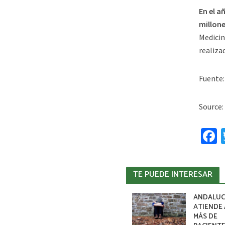
En el a
millone
Medicin
realiza
Fuente
Source:
F
c
TE PUEDE INTERESAR
ANDALUC
ATIENDE 
MÁS DE