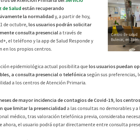
z de Salud
están recuperando
sivamente la normalidad
y, a partir de hoy,
 1 de octubre,
los usuarios podrán solicitar
amente consulta presencial
a través de
Centro de salud
Bulevar, en Jaén.
ud+, el teléfono y la app de Salud Responde y
 en los propios centros.
ación epidemiológica actual posibilita que
los usuarios puedan opt
bles, a consulta presencial o telefónica
según sus preferencias, 
ilidad a los centros de Atención Primaria.
meses de mayor incidencia de contagios de Covid-19, los centro
n que limitar la presencialidad
a las consultas no demorables y a l
onal médico, tras valoración telefónica previa, consideraba necesar
de ahora, el usuario podrá optar directamente entre consulta prese