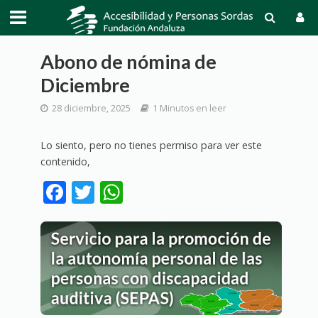
Abono de nómina de
Diciembre
28 diciembre, 2025
1 Minutos en leer
Lo siento, pero no tienes permiso para ver este
contenido,
F
T
W
ac
w
h
e
itt
at
b
er
s
o
A
o
p