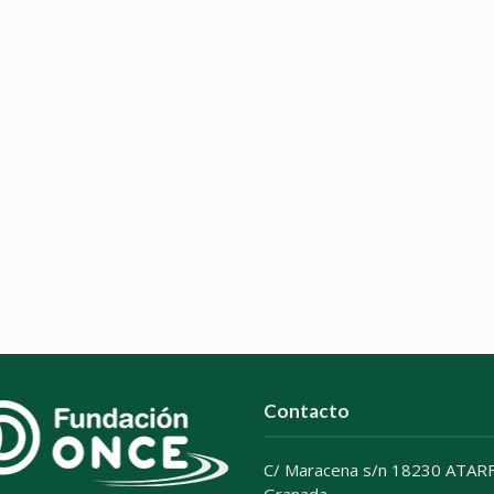
Contacto
C/ Maracena s/n 18230 ATARF