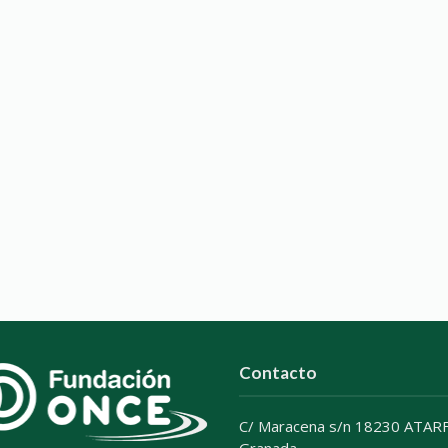
Contacto
C/ Maracena s/n 18230 ATARF