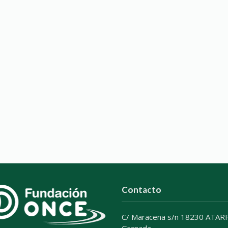
Contacto
C/ Maracena s/n 18230 ATARF