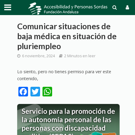
Comunicar situaciones de
baja médica en situación de
pluriempleo
6 noviembre, 2024
2 Minutos en leer
Lo siento, pero no tienes permiso para ver este
contenido,
F
T
W
ac
w
h
e
itt
at
b
er
s
o
A