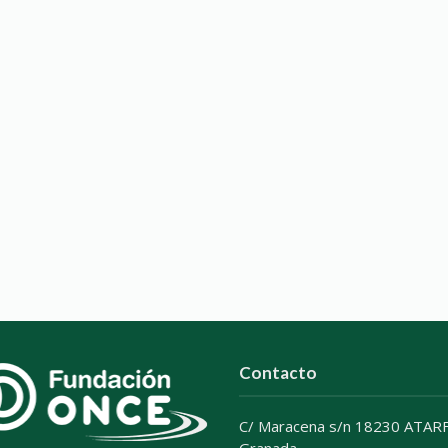
Contacto
C/ Maracena s/n 18230 ATARF