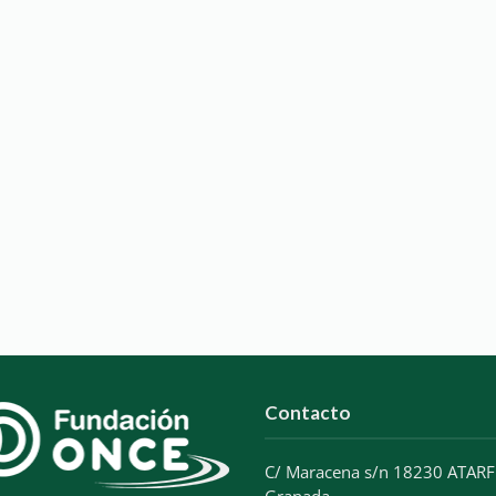
Contacto
C/ Maracena s/n 18230 ATARF