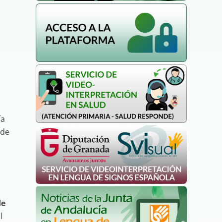
ía
 de
de
l