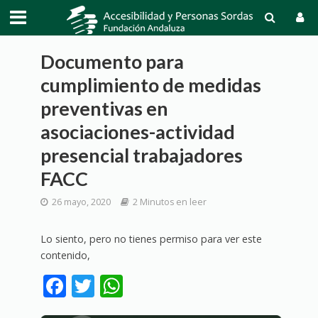
Documento para
cumplimiento de medidas
preventivas en
asociaciones-actividad
presencial trabajadores
FACC
26 mayo, 2020
2 Minutos en leer
Lo siento, pero no tienes permiso para ver este
contenido,
F
T
W
ac
w
h