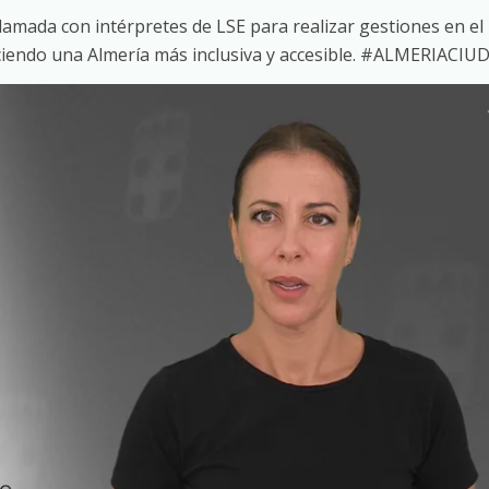
lamada con intérpretes de LSE para realizar gestiones en el
ciendo una Almería más inclusiva y accesible. #ALMERIACIU