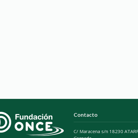
Contacto
C/ Maracena s/n 18230 ATARF