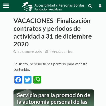
VACACIONES -Finalización
contratos y periodos de
actividad a 31 de diciembre
2020
1 diciembre, 2020
1 Minutos en leer
Lo siento, pero no tienes permiso para ver este
contenido,
F
T
W
ac
w
h
e
itt
at
b
er
s